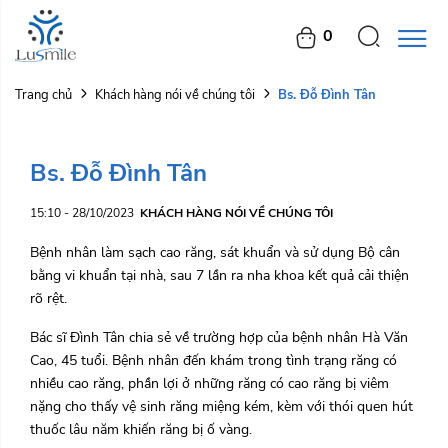
0
Bs. Đỗ Đình Tân
Trang chủ
Khách hàng nói về chúng tôi
Bs. Đỗ Đình Tân
15:10 - 28/10/2023
KHÁCH HÀNG NÓI VỀ CHÚNG TÔI
Bệnh nhân làm sạch cao răng, sát khuẩn và sử dụng Bộ cân
bằng vi khuẩn tại nhà, sau 7 lần ra nha khoa kết quả cải thiện
rõ rệt.
Bác sĩ Đình Tân chia sẻ về trường hợp của bệnh nhân Hà Văn
Cao, 45 tuổi. Bệnh nhân đến khám trong tình trạng răng có
nhiều cao răng, phần lợi ở những răng có cao răng bị viêm
nặng cho thấy vệ sinh răng miệng kém, kèm với thói quen hút
thuốc lâu năm khiến răng bị ố vàng.