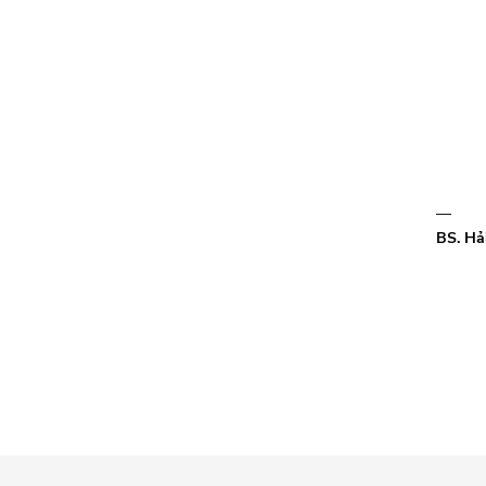
—
BS. Hả