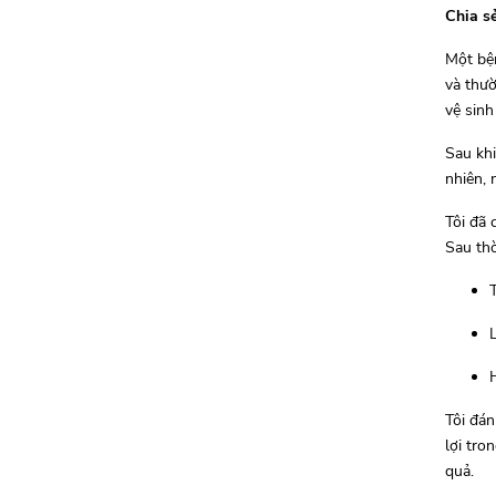
Chia s
Một bện
và thườ
vệ sinh
Sau khi
nhiên, 
Tôi đã 
Sau thờ
Tôi đán
lợi tro
quả.