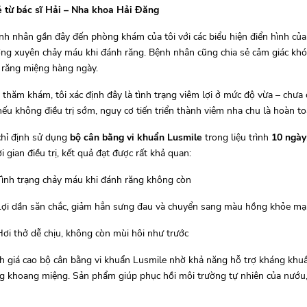
ẻ từ bác sĩ Hải – Nha khoa Hải Đăng
h nhân gần đây đến phòng khám của tôi với các biểu hiện điển hình của
ng xuyên chảy máu khi đánh răng. Bệnh nhân cũng chia sẻ cảm giác khó c
 răng miệng hàng ngày.
 thăm khám, tôi xác định đây là tình trạng viêm lợi ở mức độ vừa – chưa
nếu không điều trị sớm, nguy cơ tiến triển thành viêm nha chu là hoàn to
chỉ định sử dụng
bộ cân bằng vi khuẩn Lusmile
trong liệu trình
10 ngày
i gian điều trị, kết quả đạt được rất khả quan:
Tình trạng chảy máu khi đánh răng không còn
Lợi dần săn chắc, giảm hẳn sưng đau và chuyển sang màu hồng khỏe m
Hơi thở dễ chịu, không còn mùi hôi như trước
h giá cao bộ cân bằng vi khuẩn Lusmile nhờ khả năng hỗ trợ kháng khuẩ
ng khoang miệng. Sản phẩm giúp phục hồi môi trường tự nhiên của nướu