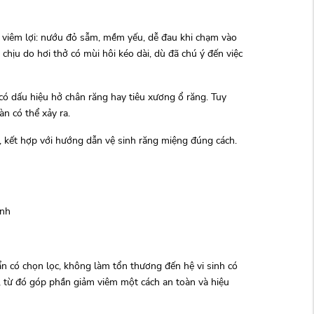
 viêm lợi: nướu đỏ sẫm, mềm yếu, dễ đau khi chạm vào
hịu do hơi thở có mùi hôi kéo dài, dù đã chú ý đến việc
 có dấu hiệu hở chân răng hay tiêu xương ổ răng. Tuy
àn có thể xảy ra.
, kết hợp với hướng dẫn vệ sinh răng miệng đúng cách.
ạnh
n có chọn lọc, không làm tổn thương đến hệ vi sinh có
, từ đó góp phần giảm viêm một cách an toàn và hiệu