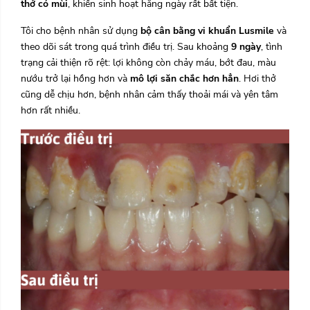
thở có mùi
, khiến sinh hoạt hằng ngày rất bất tiện.
Tôi cho bệnh nhân sử dụng
bộ cân bằng vi khuẩn Lusmile
và
theo dõi sát trong quá trình điều trị. Sau khoảng
9 ngày
, tình
trạng cải thiện rõ rệt: lợi không còn chảy máu, bớt đau, màu
nướu trở lại hồng hơn và
mô lợi săn chắc hơn hẳn
. Hơi thở
cũng dễ chịu hơn, bệnh nhân cảm thấy thoải mái và yên tâm
hơn rất nhiều.