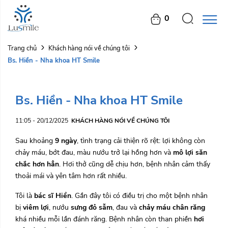
0
Trang chủ
Khách hàng nói về chúng tôi
Bs. Hiền - Nha khoa HT Smile
Bs. Hiền - Nha khoa HT Smile
11:05 - 20/12/2025
KHÁCH HÀNG NÓI VỀ CHÚNG TÔI
Sau khoảng
9 ngày
, tình trạng cải thiện rõ rệt: lợi không còn
chảy máu, bớt đau, màu nướu trở lại hồng hơn và
mô lợi săn
chắc hơn hẳn
. Hơi thở cũng dễ chịu hơn, bệnh nhân cảm thấy
thoải mái và yên tâm hơn rất nhiều.
Tôi là
bác sĩ Hiền
. Gần đây tôi có điều trị cho một bệnh nhân
bị
viêm lợi
, nướu
sưng đỏ sẫm
, đau và
chảy máu chân răng
khá nhiều mỗi lần đánh răng. Bệnh nhân còn than phiền
hơi