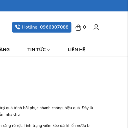
Hotline:
0966307088
0
HÀNG
TIN TỨC
LIÊN HỆ
trợ quá trình hồi phục nhanh chóng, hiệu quả. Đây là
 viêm nha chu
n răng rõ rệt. Tình trạng viêm kéo dài khiến nướu bị