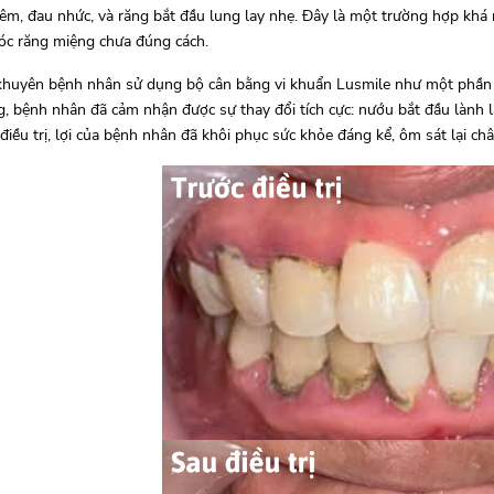
êm, đau nhức, và răng bắt đầu lung lay nhẹ. Đây là một trường hợp khá
óc răng miệng chưa đúng cách.
khuyên bệnh nhân sử dụng bộ cân bằng vi khuẩn Lusmile như một phần q
, bệnh nhân đã cảm nhận được sự thay đổi tích cực: nướu bắt đầu lành l
ì điều trị, lợi của bệnh nhân đã khôi phục sức khỏe đáng kể, ôm sát lại 