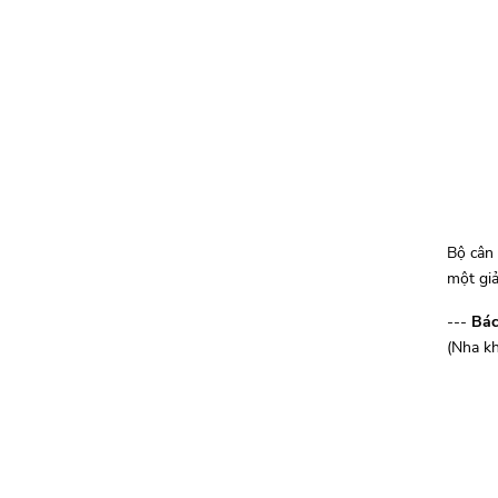
Bộ cân 
một giả
---
Bác
(Nha k