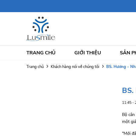
TRANG CHỦ
GIỚI THIỆU
SẢN 
BS. Hương - Nh
Trang chủ
Khách hàng nói về chúng tôi
BS.
11:45 -
Bộ cân 
một gi
"Mới đâ