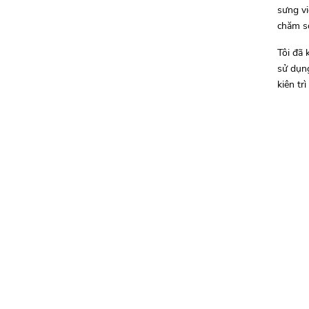
sưng vi
chăm s
Tôi đã 
sử dụng
kiên tr