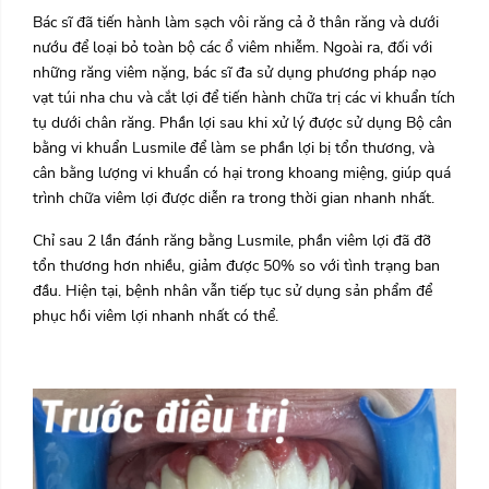
Bác sĩ đã tiến hành làm sạch vôi răng cả ở thân răng và dưới
nướu để loại bỏ toàn bộ các ổ viêm nhiễm. Ngoài ra, đối với
những răng viêm nặng, bác sĩ đa sử dụng phương pháp nạo
vạt túi nha chu và cắt lợi để tiến hành chữa trị các vi khuẩn tích
tụ dưới chân răng. Phần lợi sau khi xử lý được sử dụng Bộ cân
bằng vi khuẩn Lusmile để làm se phần lợi bị tổn thương, và
cân bằng lượng vi khuẩn có hại trong khoang miệng, giúp quá
trình chữa viêm lợi được diễn ra trong thời gian nhanh nhất.
Chỉ sau 2 lần đánh răng bằng Lusmile, phần viêm lợi đã đỡ
tổn thương hơn nhiều, giảm được 50% so với tình trạng ban
đầu. Hiện tại, bệnh nhân vẫn tiếp tục sử dụng sản phẩm để
phục hồi viêm lợi nhanh nhất có thể.