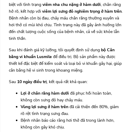
biệt với tình trạng
viêm nha chu nặng ở hàm dưới
, chân răng
hở rõ, kết hợp với
viêm lợi sưng đỏ nghiêm trọng ở hàm trên
.
Bệnh nhân còn bị đau, chảy máu chân răng thường xuyên và
hơi thở có mùi khó chịu. Tình trạng này đã gây ảnh hưởng lớn
đến chất lượng cuộc sống của bệnh nhân, cả về sức khỏe lẫn
tinh thần.
Sau khi đánh giá kỹ lưỡng, tôi quyết định sử dụng
bộ Cân
bằng vi khuẩn Lusmile
để điều trị. Bộ sản phẩm này được
thiết kế đặc biệt để kiểm soát và loại bỏ vi khuẩn gây hại, giúp
cân bằng hệ vi sinh trong khoang miệng.
Sau
10 ngày điều trị
, kết quả rất khả quan:
Lợi ở chân răng hàm dưới
đã phục hồi hoàn toàn,
không còn sưng đỏ hay chảy máu.
Vùng lợi sưng ở hàm trên
đã cải thiện đến 80%, giảm
rõ rệt tình trạng sưng đau.
Bệnh nhân báo cáo rằng hơi thở đã trong lành hơn,
không còn gây khó chịu.