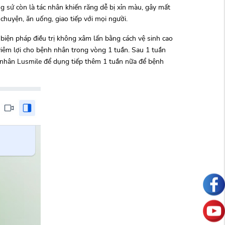
ng sứ còn là tác nhân khiến răng dễ bị xỉn màu, gây mất
chuyện, ăn uống, giao tiếp với mọi người.
 biện pháp điều trị không xâm lấn bằng cách vệ sinh cao
viêm lợi cho bệnh nhân trong vòng 1 tuần. Sau 1 tuần
h nhân Lusmile để dụng tiếp thêm 1 tuần nữa để bệnh