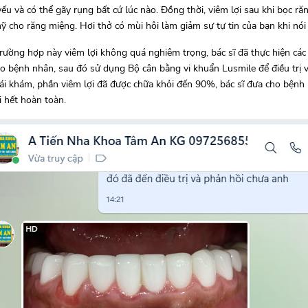
yếu và có thể gãy rụng bất cứ lúc nào. Đồng thời, viêm lợi sau khi bọc ră
 cho răng miệng. Hơi thở có mùi hôi làm giảm sự tự tin của bạn khi nói 
rường hợp này viêm lợi không quá nghiêm trọng, bác sĩ đã thực hiện các
o bệnh nhân, sau đó sử dụng Bộ cân bằng vi khuẩn Lusmile để điều trị 
 tái khám, phần viêm lợi đã được chữa khỏi đến 90%, bác sĩ đưa cho bện
i hết hoàn toàn.