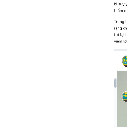
bị suy 
thẩm mỹ
Trong t
răng ch
trở lại
viêm lợ