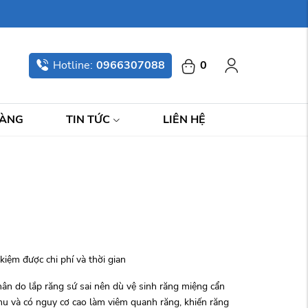
Hotline:
0966307088
0
HÀNG
TIN TỨC
LIÊN HỆ
kiệm được chi phí và thời gian
ân do lắp răng sứ sai nên dù vệ sinh răng miệng cẩn
 chu và có nguy cơ cao làm viêm quanh răng, khiến răng