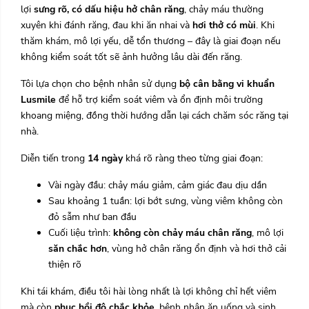
lợi
sưng rõ, có dấu hiệu hở chân răng
, chảy máu thường
xuyên khi đánh răng, đau khi ăn nhai và
hơi thở có mùi
. Khi
thăm khám, mô lợi yếu, dễ tổn thương – đây là giai đoạn nếu
không kiểm soát tốt sẽ ảnh hưởng lâu dài đến răng.
Tôi lựa chọn cho bệnh nhân sử dụng
bộ cân bằng vi khuẩn
Lusmile
để hỗ trợ kiểm soát viêm và ổn định môi trường
khoang miệng, đồng thời hướng dẫn lại cách chăm sóc răng tại
nhà.
Diễn tiến trong
14 ngày
khá rõ ràng theo từng giai đoạn:
Vài ngày đầu: chảy máu giảm, cảm giác đau dịu dần
Sau khoảng 1 tuần: lợi bớt sưng, vùng viêm không còn
đỏ sẫm như ban đầu
Cuối liệu trình:
không còn chảy máu chân răng
, mô lợi
săn chắc hơn
, vùng hở chân răng ổn định và hơi thở cải
thiện rõ
Khi tái khám, điều tôi hài lòng nhất là lợi không chỉ hết viêm
mà còn
phục hồi độ chắc khỏe
, bệnh nhân ăn uống và sinh