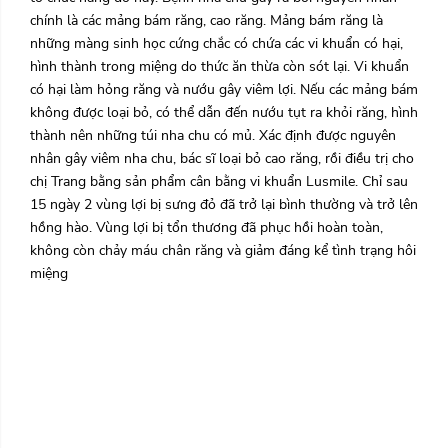
chính là các mảng bám răng
, cao răng
. Mảng bám răng là
những màng sinh học cứng chắc có chứa các vi khuẩn có hại,
hình thành trong miệng do
thức ăn thừa còn sót lại
. Vi khuẩn
có hại làm
hỏng
răng và nướu
gây viêm lợi
. Nếu các mảng bám
không được loại bỏ, có thể dẫn đến nướu tụt ra khỏi răng, hình
thành nên những túi nha chu có mủ.
Xác định được nguyên
nhân gây viêm nha chu, bác sĩ loại bỏ cao răng, rồi điều trị cho
chị Trang bằng sản phẩm cân bằng vi khuẩn Lusmile. Chỉ sau
15 ngày 2 vùng lợi bị sưng đỏ đã trở lại bình thường và trở lên
hồng hào. Vùng lợi bị tổn thương đã phục hồi hoàn toàn,
không còn chảy máu chân răng và giảm đáng kể tình trạng hôi
miệng