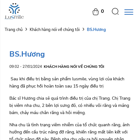
0
BS.Hương
Trang chủ
Khách hàng nói về chúng tôi
BS.Hương
09:02 - 27/01/2024
KHÁCH HÀNG NÓI VỀ CHÚNG TÔI
Sau khi điều trị bằng sản phẩm lusmile, vùng lợi của khách
hàng đã phục hồi hoàn toàn sau 15 ngày điều trị
Bác
sĩ Hương chia sẻ quá trình điều trị của chị Trang. Chị Trang
bị viêm nha chu, 2 bên lợi sưng đỏ, có nhiều vôi răng và mảng
bám, chảy máu chân răng và hôi miệng.
Nha chu là tình trạng viêm nhiễm của tổ chức quanh răng, ảnh
hưởng đến cấu trúc nâng đỡ răng, khiến răng mất liên kết với
tổ chức nâng đỡ này. Bệnh nha chu gây ra bởi nguyên nhân