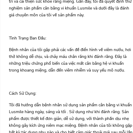
trì và cải thiện sức khỏe răng miệng. Gần đây, tôi đã quyết định thử
nghiệm sản phẩm cân bằng vi khuẩn Lusmile và dưới đây là đánh
giá chuyên môn của tôi về sản phẩm này.
Tình Trạng Ban Đầu:
Bệnh nhân của tôi gặp phải các vấn đề điển hình về viêm nướu, hơi
thở không dễ chịu, và chảy máu chân răng khi đánh răng. Đây là
những triệu chứng phổ biến của việc mất cân bằng hệ vi khuẩn
trong khoang miệng, dẫn đến viêm nhiễm và suy yếu mô nướu.
Cách Sử Dụng:
Tôi đã hướng dẫn bệnh nhân sử dụng sản phẩm cân bằng vi khuẩn
Lusmile hàng ngày, sáng và tối . Sử dụng như khi đánh răng. Sản
phẩm được thiết kế đơn giản, dễ sử dụng, với thành phần dịu nhẹ
không gây kích ứng niêm mạc miệng. Bệnh nhân của tôi không gặp
bất kỳ tác dụng phụ nào và cho biết cảm giác thoải mái sau mỗi lần