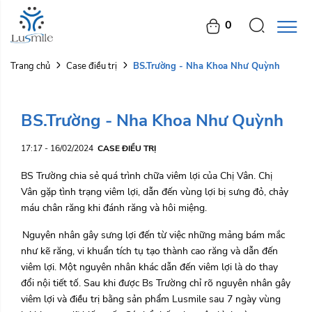
0
BS.Trường - Nha Khoa Như Quỳnh
Trang chủ
Case điều trị
BS.Trường - Nha Khoa Như Quỳnh
17:17 - 16/02/2024
CASE ĐIỀU TRỊ
BS Trường chia sẻ quá trình chữa viêm lợi của Chị Vân. Chị
Vân gặp tình trạng viêm lợi, dẫn đến vùng lợi bị sưng đỏ, chảy
máu chân răng khi đánh răng và hôi miệng.
Nguyên nhân gây sưng lợi đến từ việc những mảng bám mắc
như kẽ răng, vi khuẩn tích tụ tạo thành cao răng và dẫn đến
viêm lợi. Một nguyên nhân khác dẫn đến viêm lợi là do thay
đổi nội tiết tố. Sau khi được Bs Trường chỉ rõ nguyên nhân gây
viêm lợi và điều trị bằng sản phẩm Lusmile sau 7 ngày vùng