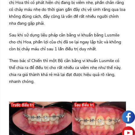
chị Hoa thì có phát hiện chị đang bị viêm nhẹ, phần chân răng
có chảy máu nhẹ do thời gian gần đây chị vệ sinh răng qua loa
không đúng cách, đây cũng là vấn đề rất nhiều người chỉnh
nha đang gặp phải.
Sau khi sử dụng liệu pháp cân bằng vi khuẩn bằng Lusmile
cho chị Hoa, phần lợi của chị đã se lại ngay lập tức và không
còn bị chảy máu chỉ sau 1 lần điều trị duy nhất.
Theo bác sĩ Chiến thì một Bộ cân bằng vi khuẩn Lusmile có
thể chia ra để điều trị cho rất nhiều ca viêm nhẹ như thế này,
chia ra giá thành khá rẻ mà lại đạt được hiệu quả rõ ràng,
nhanh chóng.